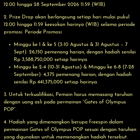
12:00 hingga 28 September 2026 11:59 (WIB).
2. Prize Drop akan berlangsung setiap hari mulai pukul
12:00 hingga 11:59 keesokan harinya (WIB) selama periode
promosi. Periode Promosi:
Minggu ke 1 & ke 5 (3-10 Agustus & 31 Agustus – 7
Sept): 26,150 pemenang harian, dengan hadiah senilai
Rp 3,588,750,000 setiap harinya.
Minggu ke 2-4 (10-31 Agustus) & Minggu ke 6-8 (7-28
September): 4,375 pemenang harian, dengan hadiah
senilai Rp 441,375,000 setiap harinya.
3. Untuk terkualifikasi, Pemain harus memasang taruhan
dengan uang asli pada permainan “Gates of Olympus
POP”.
4. Hadiah yang dimenangkan berupa freespin dalam
permainan Gates of Olympus POP sesuai dengan taruhan
yang digunakan untuk memenangkan hadiah tersebut.