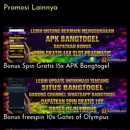
Promosi Lainnya
Bonus Spin Gratis 15x APK Bangtogel
Bonus freespin 10x Gates of Olympus