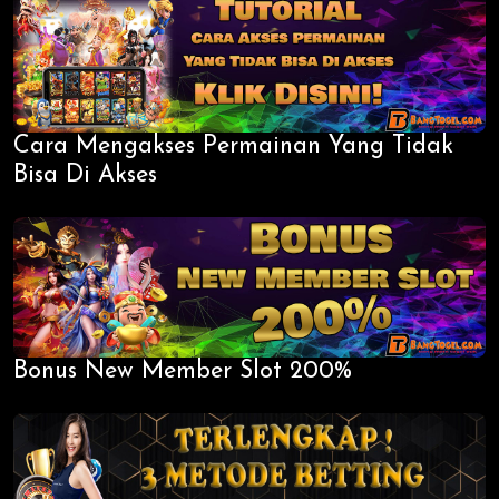
Cara Mengakses Permainan Yang Tidak
Bisa Di Akses
Bonus New Member Slot 200%