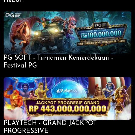
Heboh
PG SOFT - Turnamen Kemerdekaan -
Festival PG
PLAYTECH - GRAND JACKPOT
PROGRESSIVE