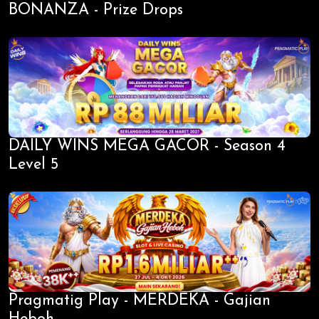
BONANZA - Prize Drops
DAILY WINS MEGA GACOR - Season 4
Level 5
Pragmatig Play - MERDEKA - Gajian