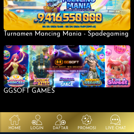
Turnamen Mancing Mania - Spadegaming
GGSOFT GAMES
HOME
LOGIN
DAFTAR
PROMOSI
LIVE CHAT