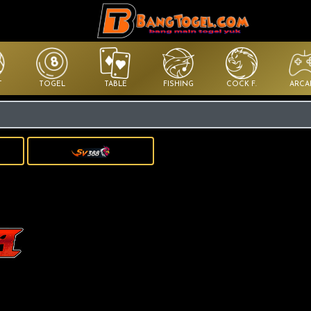
T
TOGEL
TABLE
FISHING
COCK F.
ARCA