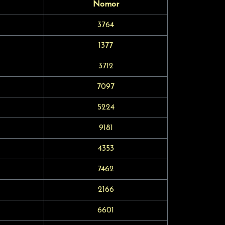
Nomor
3764
1377
3712
7097
5224
9181
4353
7462
2166
6601