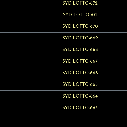
SYD LOTTO-672
SYD LOTTO-671
SYD LOTTO-670
SYD LOTTO-669
SYD LOTTO-668
SYD LOTTO-667
SYD LOTTO-666
SYD LOTTO-665
SYD LOTTO-664
SYD LOTTO-663