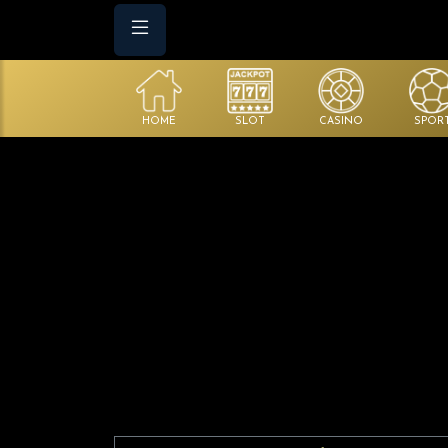
HOME
SLOT
CASINO
SPOR