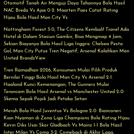
Otomotif Tanah Air Menguji Daya Tahannya Bola Hasil
NAC Breda Vs Ajax 0-2: Maarten Paes Catat Rating
Hijau Bola Hasil Man City Vs
Nottingham Forest 3-0, The Citizens Kembali! Travel Ada
Hotel di Dalam Stasiun Gambir, Bisa Menginap 4 Jam,
Sekian Biayanya Bola Hasil Liga Inggris: Chelsea Pesta
Gol, Man City Putus Tren Negatif, Arsenal Kalahkan Man
United BrandzView
Tren Ramadhan 2026, Konsumen Mulai Pilih Produk
Bernilai Tinggi Bola Hasil Man City Vs Arsenal 2-1:
Haaland Kunci Kemenangan, The Gunners Mulai
Terancam Bola Hasil Arsenal vs Manchester United 2-0:
Skema Sepak Pojok Jadi Petaka Setan
Merah Bola Hasil Juventus Vs Bologna 2-0: Bianconeri
Kian Nyaman di Zona Liga Champions Bola Rating Hijau
Kevin Diks Usai Skor Gladbach Vs Mainz 1-1 Bola Hasil
Inter Milan Vs Como 3-2: Comeback di Akhir Laga,