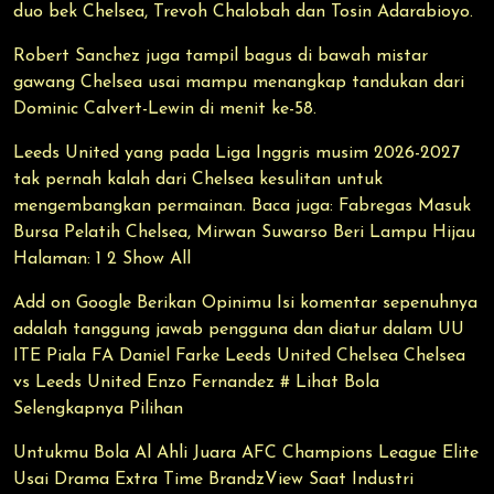
duo bek Chelsea, Trevoh Chalobah dan Tosin Adarabioyo.
Robert Sanchez juga tampil bagus di bawah mistar
gawang Chelsea usai mampu menangkap tandukan dari
Dominic Calvert-Lewin di menit ke-58.
Leeds United yang pada Liga Inggris musim 2026-2027
tak pernah kalah dari Chelsea kesulitan untuk
mengembangkan permainan. Baca juga: Fabregas Masuk
Bursa Pelatih Chelsea, Mirwan Suwarso Beri Lampu Hijau
Halaman: 1 2 Show All
Add on Google Berikan Opinimu Isi komentar sepenuhnya
adalah tanggung jawab pengguna dan diatur dalam UU
ITE Piala FA Daniel Farke Leeds United Chelsea Chelsea
vs Leeds United Enzo Fernandez # Lihat Bola
Selengkapnya Pilihan
Untukmu Bola Al Ahli Juara AFC Champions League Elite
Usai Drama Extra Time BrandzView Saat Industri