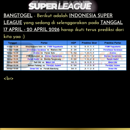
BANGTOGEL
- Berikut adalah
INDONESIA SUPER
LEAGUE
yang sedang di selenggarakan pada
TANGGAL
17 APRIL - 20 APRIL 2026
harap ikuti terus prediksi dari
kita yaa :)
<br>