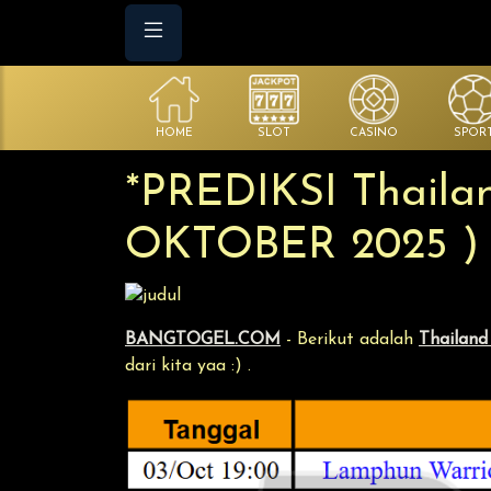
HOME
SLOT
CASINO
SPOR
*PREDIKSI Thaila
OKTOBER 2025 )
BANGTOGEL.COM
- Berikut adalah
Thailand
dari kita yaa :) .